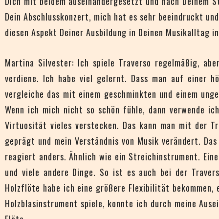
Dich mit beidem auseinandergesetzt und nach Deinem St
Dein Abschlusskonzert, mich hat es sehr beeindruckt und
diesen Aspekt Deiner Ausbildung in Deinen Musikalltag i
Martina Silvester: Ich spiele Traverso regelmäßig, a
verdiene. Ich habe viel gelernt. Dass man auf einer h
vergleiche das mit einem geschminkten und einem unges
Wenn ich mich nicht so schön fühle, dann verwende ich
Virtuosität vieles verstecken. Das kann man mit der T
geprägt und mein Verständnis von Musik verändert. Das 
reagiert anders. Ähnlich wie ein Streichinstrument. Ein
und viele andere Dinge. So ist es auch bei der Traver
Holzflöte habe ich eine größere Flexibilität bekommen, 
Holzblasinstrument spiele, konnte ich durch meine Ause