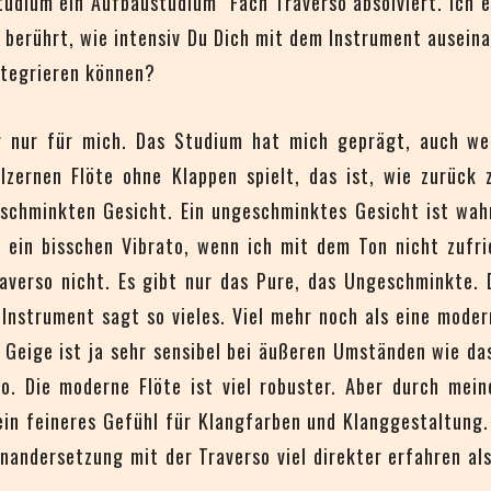
udium ein Aufbaustudium Fach Traverso absolviert. Ich e
 berührt, wie intensiv Du Dich mit dem Instrument ausein
ntegrieren können?
ber nur für mich. Das Studium hat mich geprägt, auch w
ölzernen Flöte ohne Klappen spielt, das ist, wie zurüc
chminkten Gesicht. Ein ungeschminktes Gesicht ist wahr 
 ein bisschen Vibrato, wenn ich mit dem Ton nicht zufri
raverso nicht. Es gibt nur das Pure, das Ungeschminkte.
Instrument sagt so vieles. Viel mehr noch als eine moder
e Geige ist ja sehr sensibel bei äußeren Umständen wie da
so. Die moderne Flöte ist viel robuster. Aber durch mei
ein feineres Gefühl für Klangfarben und Klanggestaltung.
inandersetzung mit der Traverso viel direkter erfahren a